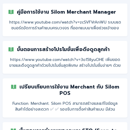
คู่มือการใช้งาน Silom Merchant Manager
https://www.youtube.com/watch?v=zcSVFVrAnWU ระบบแด
ชบอร์ดจัดการร้านค้าแบบครบวงจร ที่ออกแบบมาเพื่อช่วยเจ้าของ
ร้านบริหารธุรกิจได้ง่ายขึ้นในที่เดียว 📊✨ ใช้งานได้ทั้ง iOS เเละ
Android ดาวน์โหลดเลย 👉🏻 iOS : https://apple.co/45Q1DHl
Android : https://bit.ly/41p5uKf Log in ด้วย E-mail เเละ
ขั้นตอนการสร้างโปรโมชั่นเพื่อดึงดูดลูกค้า
Passw
https://www.youtube.com/watch?v=3o15IlyuOHE เพิ่มยอด
ขายและดึงดูดลูกค้าด้วยโปรโมชั่นสุดพิเศษ สร้างโปรโมชั่นง่ายๆ ด้วย
ไม่กี่ขั้นตอน เพื่อกระตุ้นยอดขายและเพิ่มโอกาสในการเข้าถึงลูกค้าใหม่
ไม่ว่าจะเป็นส่วนลดพิเศษ เมนูแถม หรือโปรโมชันตามช่วงเวลา ช่วยให้
ร้านของคุณโดดเด่นและน่าสนใจมากยิ่งขึ้น เริ่มสร้างโปรโมชั่นวันนี้เพื่อ
เปรียบเทียบการใช้งาน Merchant กับ Silom
เพิ่มโอกาสในการขายและสร้างความประทับใจให้กับลูกค้า! ✨ วิธีสร้าง
POS
โปรโมชันสำหรับ GrabFood ✨ || กรุณาอ่าน!! ขอบเขตโปรโมชัน
GrabFood ระบบจะบันทึกโ
Function. Merchant. Silom POS สามารถสร้างและแก้ไขข้อมูล
สินค้าได้อย่างสะดวก ✅ ✅ รองรับการตั้งค่าสินค้าแบบ มีส่วน
ประกอบหลายรายการ ❌ ✅ ตัดสต๊อกวัตถุดิบอัตโนมัติ ตามสูตรหรือ
สัดส่วนที่กำหนดไว้ ❌ ✅ สามารถสร้างและแก้ไขตัวเลือก พร้อมทั้งผูก
ตัวเลือกเข้ากับสินค้าได้ ✅ ✅ คัดลอกรายการสินค้าไปยังหลายสาขา