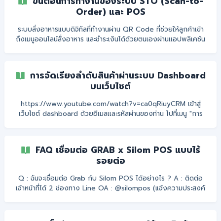
ขั้นตอนการทำงานของระบบ STO (Scan-to-
ได้อย่างสะดวก ❌ ✅ | เปิด/ปิดการขาย
Order) และ POS
ระบบสั่งอาหารแบบดิจิทัลที่ทำงานผ่าน QR Code ที่ช่วยให้ลูกค้าเข้า
ถึงเมนูออนไลน์สั่งอาหาร และชำระเงินได้ด้วยตนเองผ่านเเอปพลิเคชัน
GrabFood โดยไม่ต้องติดต่อกับพนักงานโดยตรง การสร้าง QR
Code สำหรับสั่งอาหาร และพิมพ์ออกมาให้ลูกค้า Scan 1.1 เข้าสู่ระบบ
POS สร้าง QR Code STO กด “เลือกโต๊ะ” 1.2 เลือก “ออเดอร์
การจัดเรียงลำดับสินค้าผ่านระบบ Dashboard
ด้วย QR” เเละกด “เปิดโต๊ะ” 1.3 ระบบจะสร้าง QR code ให้ร้านค้า
บนเว็บไซต์
พิมพ์ออกมาให้ลูกค้า Scan สั่งอาหาร! ![]
(https://storage.crisp.chat/users/helpdesk/website/-/a/7/
https://www.youtube.com/watch?v=ca0qRiuyCRM เข้าสู่
8/c/a
เว็บไซต์ dashboard ด้วยอีเมลเเละรหัสผ่านของท่าน ไปที่เมนู "การ
จัดการสินค้า" แล้วเลือก "จัดการเมนูขายหน้าร้าน" จัดเรียง กลุ่มสินค้า
โดย กดค้าง ที่กลุ่มสินค้าที่ต้องการ แล้ว ลาก ไปยังตำแหน่งที่
ต้องการวาง เมื่อจัดเรียงกลุ่มสินค้าเรียบร้อยแล้ว ให้ คลิก เข้าไปที่
FAQ เชื่อมต่อ GRAB x Silom POS แบบไร้
กลุ่มสินค้าที่ต้องการจัดเรียงสินค้าภายในกลุ่มนั้น กด ค้าง ที่สินค้าที่
รอยต่อ
ต้องการ แล้
Q : ฉันจะเชื่อมต่อ Grab กับ Silom POS ได้อย่างไร ? A : ติดต่อ
เจ้าหน้าที่ได้ 2 ช่องทาง Line OA : @silompos (แจ้งความประสงค์
เชื่อมต่อ Grab) โทร. 02-114-3042 ทีมงานจะช่วยดำเนินการเชื่อมต่อ
ให้ทันที Q : เชื่อมต่อ Grab กับ Silom POS แล้ว ฉันจะแก้ไขสินค้าได้
อย่างไร ? A : หลังจากเชื่อมต่อแล้ว จะต้องทำการแก้ไขสินค้า Grab